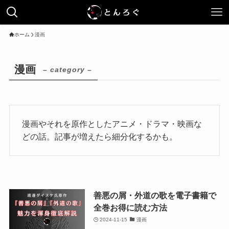
ホーム
漫画
漫画
– category –
漫画やそれを原作としたアニメ・ドラマ・映画な
どの話。記事が増えたら細分化するかも。
善悪の屑・外道の歌を電子書籍で
全巻お得に読む方法
2024-11-15
漫画