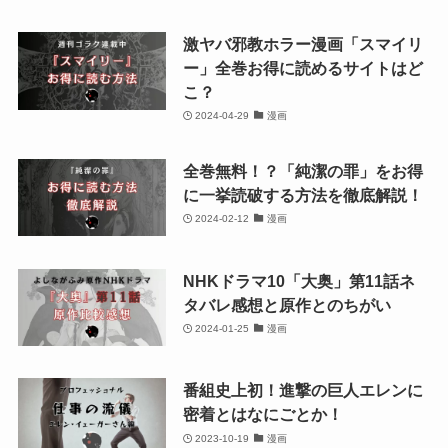
激ヤバ邪教ホラー漫画「スマイリ
ー」全巻お得に読めるサイトはど
こ？
2024-04-29
漫画
全巻無料！？「純潔の罪」をお得
に一挙読破する方法を徹底解説！
2024-02-12
漫画
NHKドラマ10「大奥」第11話ネ
タバレ感想と原作とのちがい
2024-01-25
漫画
番組史上初！進撃の巨人エレンに
密着とはなにごとか！
2023-10-19
漫画