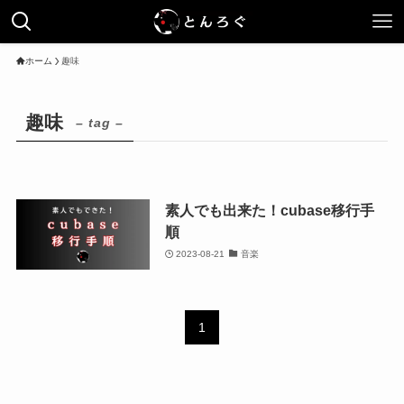
ホーム
趣味
趣味
– tag –
素人でも出来た！cubase移行手
順
2023-08-21
音楽
1