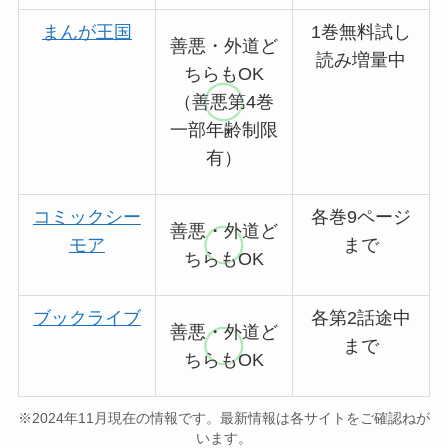
まんが王国
1巻無料試し
善悪・外道ど
読み増量中
ちらもOK
（善悪第4巻
一部年齢制限
有）
コミックシー
各巻9ページ
善悪・外道ど
モア
まで
ちらもOK
ブックライブ
各第2話途中
善悪・外道ど
まで
ちらもOK
※2024年11月現在の情報です。最新情報は各サイトをご確認ねが
います。