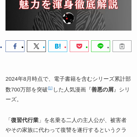
2024年8月時点で、電子書籍を含むシリーズ累計部
1
数700万部を突破
した人気漫画『
善悪の屑
』シリ
ーズ。
「
復習代行業
」を名乗る二人の主人公が、被害者
やその家族に代わって復讐を遂行するというクラ